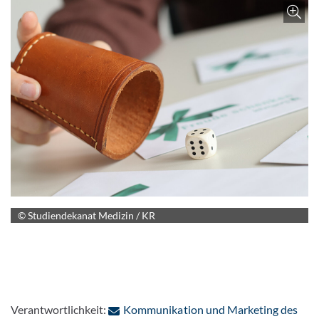
Z
© Studiendekanat Medizin / KR
Verantwortlichkeit:
Kommunikation und Marketing des