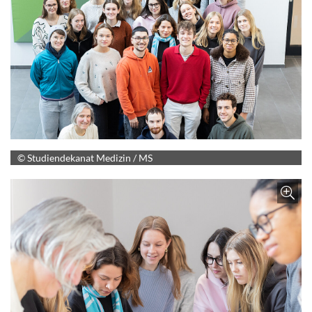
© Studiendekanat Medizin / MS
Z