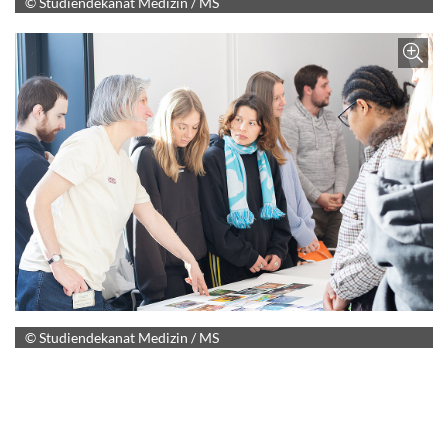
© Studiendekanat Medizin / MS
Z
© Studiendekanat Medizin / MS