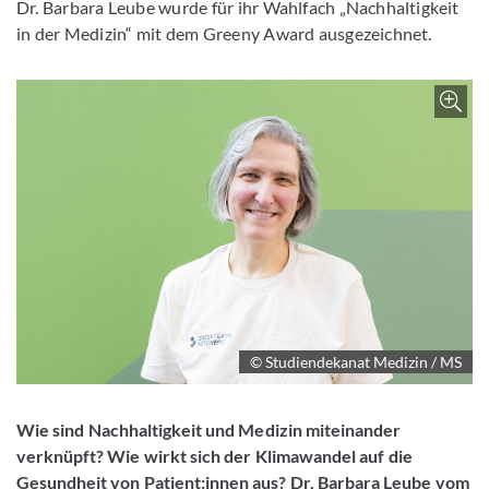
Dr. Barbara Leube wurde für ihr Wahlfach „Nachhaltigkeit
in der Medizin“ mit dem Greeny Award ausgezeichnet.
Z
© Studiendekanat Medizin / MS
Wie sind Nachhaltigkeit und Medizin miteinander
verknüpft? Wie wirkt sich der Klimawandel auf die
Gesundheit von Patient:innen aus? Dr. Barbara Leube vom