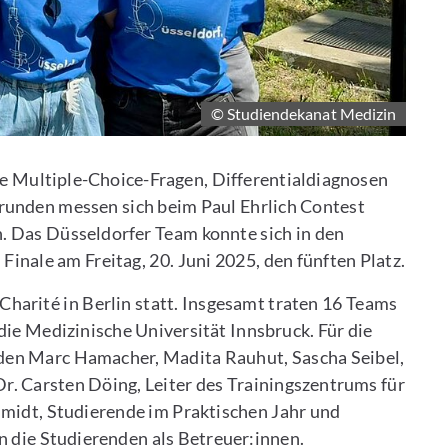
© Studiendekanat Medizin
ne Multiple-Choice-Fragen, Differentialdiagnosen
runden messen sich beim Paul Ehrlich Contest
. Das Düsseldorfer Team konnte sich in den
Finale am Freitag, 20. Juni 2025, den fünften Platz.
harité in Berlin statt. Insgesamt traten 16 Teams
die Medizinische Universität Innsbruck. Für die
den Marc Hamacher, Madita Rauhut, Sascha Seibel,
. Carsten Döing, Leiter des Trainingszentrums für
midt, Studierende im Praktischen Jahr und
n die Studierenden als Betreuer:innen.