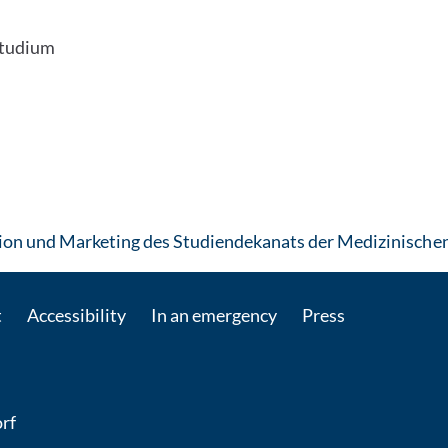
studium
n und Marketing des Studiendekanats der Medizinischen
t
Accessibility
In an emergency
Press
rf