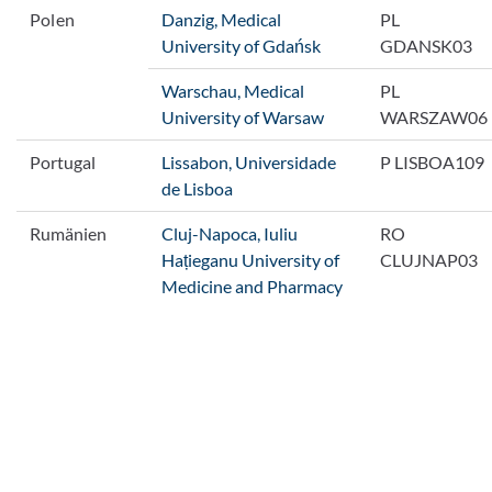
Polen
Danzig, Medical
PL
University of Gdańsk
GDANSK03
Warschau, Medical
PL
University of Warsaw
WARSZAW06
Portugal
Lissabon, Universidade
P LISBOA109
de Lisboa
Rumänien
Cluj-Napoca, Iuliu
RO
Hațieganu University of
CLUJNAP03
Medicine and Pharmacy