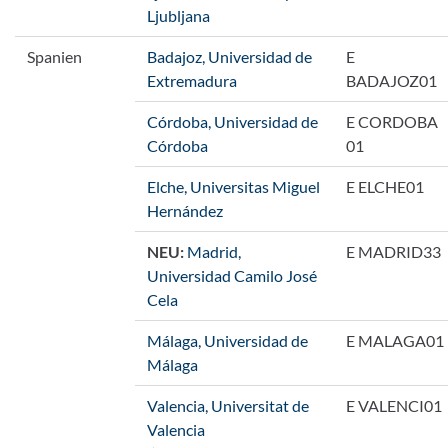
Ljubljana
Spanien
Badajoz, Universidad de
E
Extremadura
BADAJOZ01
Córdoba, Universidad de
E CORDOBA
Córdoba
01
Elche, Universitas Miguel
E ELCHE01
Hernández
NEU:
Madrid,
E MADRID33
Universidad Camilo José
Cela
Málaga, Universidad de
E MALAGA01
Málaga
Valencia, Universitat de
E VALENCI01
Valencia