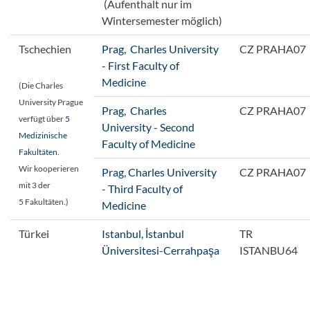
(Aufenthalt nur im
Wintersemester möglich)
Tschechien
Prag, Charles University
CZ PRAHA07
- First Faculty of
Medicine
(Die Charles
University Prague
Prag, Charles
CZ PRAHA07
verfügt über
5
University - Second
Medizinische
Faculty of Medicine
Fakultäten
.
Wir kooperieren
Prag, Charles University
CZ PRAHA07
mit 3 der
- Third Faculty of
5 Fakultäten.)
Medicine
Türkei
Istanbul, İstanbul
TR
Üniversitesi-Cerrahpaşa
ISTANBU64