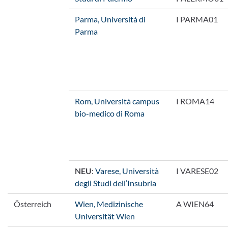
Parma, Università di
I PARMA01
Parma
Rom, Università campus
I ROMA14
bio-medico di Roma
NEU
:
Varese, Università
I VARESE02
degli Studi dell’Insubria
Österreich
Wien, Medizinische
A WIEN64
Universität Wien