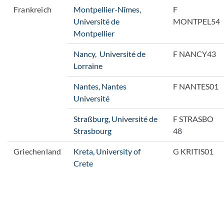
Frankreich
Montpellier-Nîmes,
F
Université de
MONTPEL54
Montpellier
Nancy, Université de
F NANCY43
Lorraine
Nantes, Nantes
F NANTES01
Université
Straßburg, Université de
F STRASBO
Strasbourg
48
Griechenland
Kreta, University of
G KRITIS01
Crete