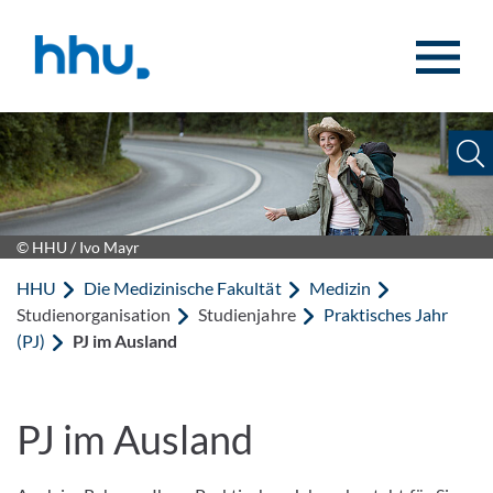
Zum Inhalt springen
Zur Suche springen
© HHU / Ivo Mayr
HHU
Die Medizinische Fakultät
Medizin
Studienorganisation
Studienjahre
Praktisches Jahr
(PJ)
PJ im Ausland
PJ im Ausland